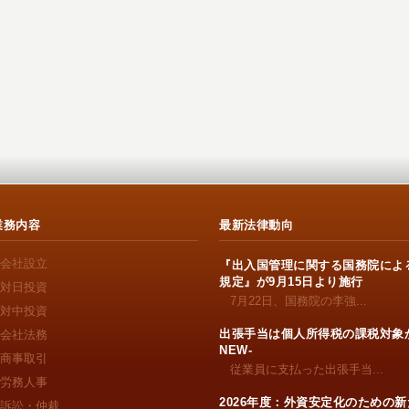
業務内容
最新法律動向
会社設立
『出入国管理に関する国務院によ
規定』が9月15日より施行
対日投資
7月22日、国務院の李強...
対中投資
出張手当は個人所得税の課税対象か
会社法務
NEW-
商事取引
従業員に支払った出張手当...
労務人事
2026年度：外資安定化のための新
訴訟・仲裁