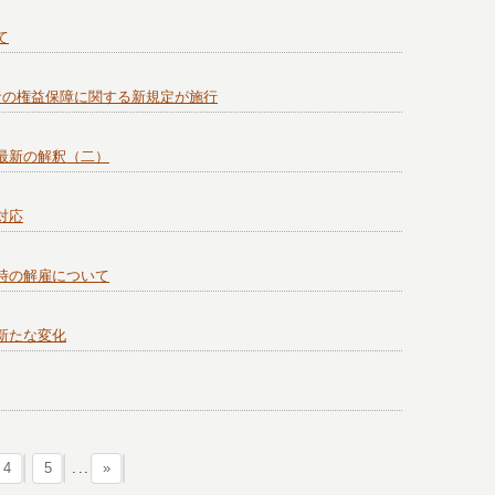
て
者の権益保障に関する新規定が施行
最新の解釈（二）
対応
時の解雇について
新たな変化
4
5
...
»