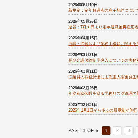
2026年06月10日
新規定：定年超過者の雇用契約につい
2026年05月26日
速報：7月１日より定年退職後再雇用
2026年04月15日
汚職・収賄および業務上横領に関する
2026年03月31日
長期介護保険制度導入についての実務
2026年03月11日
従業員の職務怠慢による重大損害発生
2026年02月26日
年次有給休暇を巡る労務リスク管理の
2025年12月31日
2026年1月1日から多くの新規制が施行
PAGE 1 OF 6
1
2
3