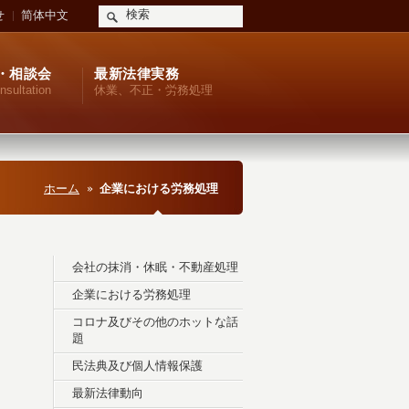
せ
简体中文
・相談会
最新法律実務
nsultation
休業、不正・労務処理
ホーム
企業における労務処理
会社の抹消・休眠・不動産処理
企業における労務処理
コロナ及びその他のホットな話
題
民法典及び個人情報保護
最新法律動向