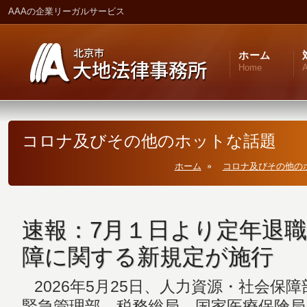
AAAの企業リーガルサービス
ホーム
Home
A
コロナ及びその他のホットな話題
ホーム
コロナ及びその他の
速報：7月１日より定年退
障に関する新規定が施行
2026年5月25日、人力資源・社会保
緊急管理部、税務総局、国家医療保険局