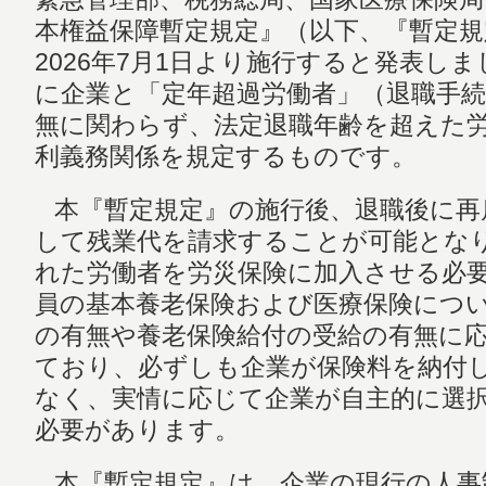
本権益保障暫定規定』（以下、『暫定
2026年7月1日より施行すると発表し
に企業と「定年超過労働者」（退職手
無に関わらず、法定退職年齢を超えた
利義務関係を規定するものです。
本『暫定規定』の施行後、退職後に再
して残業代を請求することが可能とな
れた労働者を労災保険に加入させる必
員の基本養老保険および医療保険につ
の有無や養老保険給付の受給の有無に
ており、必ずしも企業が保険料を納付
なく、実情に応じて企業が自主的に選
必要があります。
本『暫定規定』は、企業の現行の人事