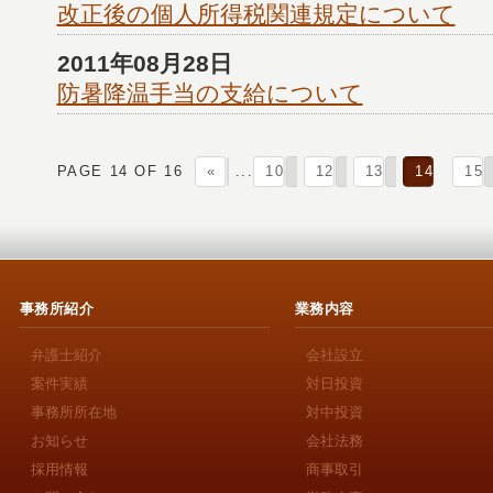
改正後の個人所得税関連規定について
2011年08月28日
防暑降温手当の支給について
PAGE 14 OF 16
«
...
10
12
13
14
15
事務所紹介
業務内容
弁護士紹介
会社設立
案件実績
対日投資
事務所所在地
対中投資
お知らせ
会社法務
採用情報
商事取引