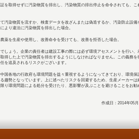
可証を取得せずに汚染物質を排出し、汚染物質の排出停止を命令されても、こ
じて汚染物質を流すか、検査データを改ざんまたは偽造するか、汚染防止設備
法により違法に汚染物質を排出した場合。
る農薬を生産や使用し、改善命令を受けても、改善を拒否した場合。
題でしょう。企業の責任者は建設工事の際には必ず環境アセスメントを行い、
を取得した上で汚染物質を排出するようにしなければなりません。この義務を
責任を追及されるリスクがございます。
、中国各地の行政府も環境問題を益々重視するようになってきており、環境保
れる趨勢となっています。上に述べたリスクを回避するため、生産メーカーは
な限り環境問題による処分を受けたり、悪影響が及ぶことを避けることをお勧
作成日：2014年05月