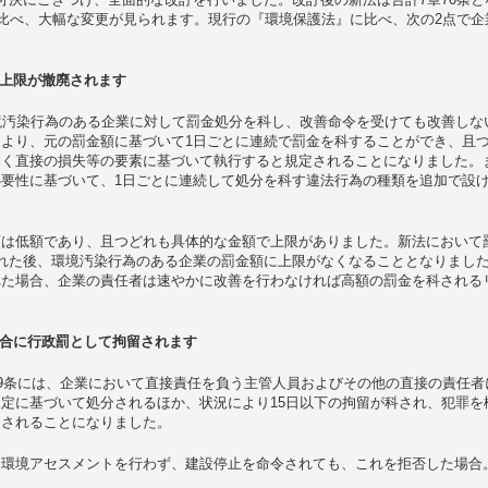
に比べ、大幅な変更が見られます。現行の『環境保護法』に比べ、次の2点で企
上限が撤廃されます
境汚染行為のある企業に対して罰金処分を科し、改善命令を受けても改善しな
より、元の罰金額に基づいて1日ごとに連続で罰金を科することができ、且
招く直接の損失等の要素に基づいて執行すると規定されることになりました。
要性に基づいて、1日ごとに連続して処分を科す違法行為の種類を追加で設
額は低額であり、且つどれも具体的な金額で上限がありました。新法において
れた後、環境汚染行為のある企業の罰金額に上限がなくなることとなりまし
れた場合、企業の責任者は速やかに改善を行わなければ高額の罰金を科される
合に行政罰として拘留されます
69条には、企業において直接責任を負う主管人員およびその他の直接の責任者
定に基づいて処分されるほか、状況により15日以下の拘留が科され、犯罪を
定されることになりました。
た環境アセスメントを行わず、建設停止を命令されても、これを拒否した場合