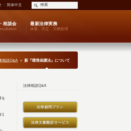
せ
简体中文
・相談会
最新法律実務
nsultation
休業、不正・労務処理
律相談Q&A
新『環境保護法』について
法律相談Q&A
響を
法律顧問プラン
年1
法律文書翻訳サービス
な