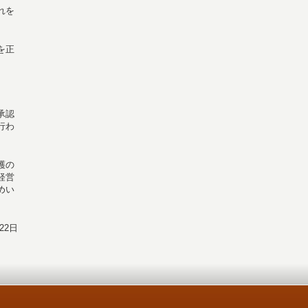
れを
を正
承認
行わ
護の
経営
めい
22日