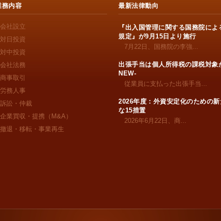
業務内容
最新法律動向
会社設立
『出入国管理に関する国務院によ
規定』が9月15日より施行
対日投資
7月22日、国務院の李強...
対中投資
出張手当は個人所得税の課税対象か
会社法務
NEW-
商事取引
従業員に支払った出張手当...
労務人事
2026年度：外資安定化のための新
訴訟・仲裁
な15措置
企業買収・提携（M&A）
2026年6月22日、商...
撤退・移転・事業再生