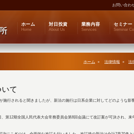
お問い合わ
ホーム
対日投資
業務内容
セミナー
Home
About Us
Services
Seminar Co
ホーム
法律情報
法
ついて
が施行されると聞きましたが、新法の施行は日系企業に対してどのような影
日、第12期全国人民代表大会常務委員会第8回会議にて改訂案が可決され、来
可決にこぎつけ、全面的な改訂を行いました。改訂後の新法は合計7章70条と