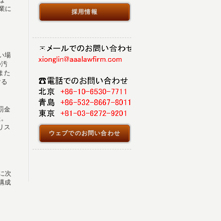
業に
採用情報
い場
つ汚
また
ける
罰金
た。
リス
ウェブでのお問い合わせ
に次
構成
。