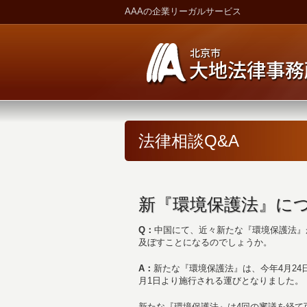
AAAの企業リーガルサービス
法律相談Q&A
新『環境保護法』に
Q
：
中国にて、近々新たな『環境保護法』
及ぼすことになるのでしょうか。
A
：
新たな『環境保護法』は、今年4月24
月1日より施行される運びとなりました。
新たな『環境保護法』は4回の審議を経て