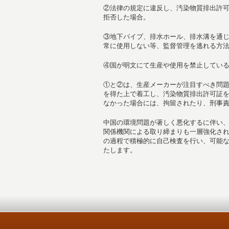
②法律の規定に違反し、汚染物質排出許
拒否した場合。
③地下パイプ、排水ホール、排水溝を通
常に使用しない等、監督管理を逃れる方
④国が明文にて生産や使用を禁止してい
①と②は、生産メーカーが注目すべき問
を得た上で着工し、汚染物質排出許可証
なかった場合には、拘留されたり、刑事
中国の環境問題が著しく悪化するに伴い
関係機関による取り締まりも一層強化さ
の過程で積極的に自己検査を行い、可能
たします。