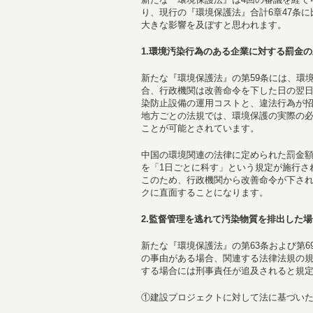
り、現行の『環境保護法』合計6章47条
大きな影響を及ぼすと思われます。
1.
環境汚染行為のある企業に対する罰金の
新たな『環境保護法』の第59条には、環
合、行政機関は改善命令を下した日の翌日
染防止設備の運用コストと、違法行為が
地方ごとの法規では、環境保護の実際の必
ことが可能とされています。
中国の環境関連の法律に定められた罰金
を「1日ごとに科す」という規定が施行さ
このため、行政機関から改善命令が下さ
クに直面することになります。
2.
監督管理を逃れて汚染物質を排出した場
新たな『環境保護法』の第63条および第
の事由がある場合、関連する法律法規の規
する場合には刑事責任が追及されると規
①建設プロジェクトに対して法に基づい