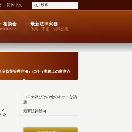
せ
简体中文
・相談会
最新法律実務
nsultation
休業、不正・労務処理
生産監督管理弁法』に伴う実務上の留意点
コロナ及びその他のホットな話
題
』と
最新法律動向
の企