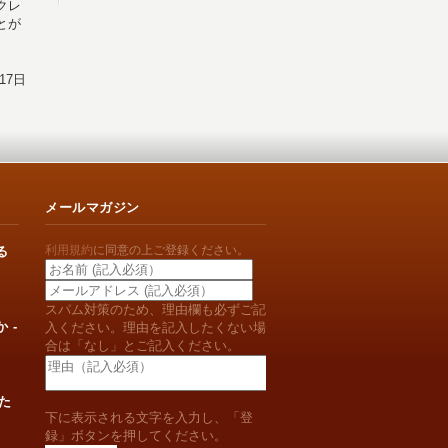
クレ
とが
17日
メールマガジン
利用規約
に同意の上ご登録ください。
る
スパム対策のため、理由欄も必ずご記
 -
入ください。理由を記入したくない場
合は「なし」とご記入ください。
た
下に表示される文字を入力し、「登
録」ボタンを押してください。