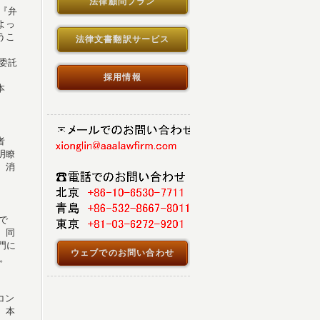
法律顧問プラン
『弁
よっ
うこ
法律文書翻訳サービス
委託
採用情報
本
者
明瞭
、消
で
。同
門に
ウェブでのお問い合わせ
。
コン
、本