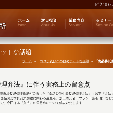
お問い合わ
ホーム
対日投資
業務内容
セミナー
Home
About Us
Services
Seminar Co
ホットな話題
ホーム
コロナ及びその他のホットな話題
『食品委託
管理弁法』に伴う実務上の留意点
日に国家市場監督管理総局が公布した『食品委託生産監督管理弁法』（以下『弁法
、食品および食品添加物に関わる生産者、加工委託者（ブランド所有側）など
ので、今回は本『弁法』の留意点について解説いたします。