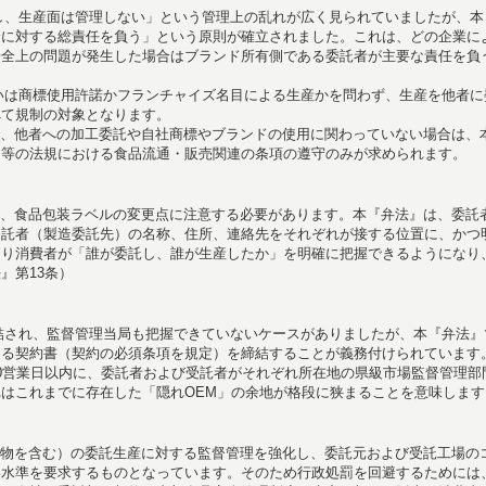
し、生産面は管理しない」という管理上の乱れが広く見られていましたが、本
全に対する総責任を負う」という原則が確立されました。これは、どの企業に
安全上の問題が発生した場合はブランド所有側である委託者が主要な責任を負
いは商標使用許諾かフランチャイズ名目による生産かを問わず、生産を他者に
べて規制の対象となります。
、他者への加工委託や自社商標やブランドの使用に関わっていない場合は、
』等の法規における食品流通・販売関連の条項の遵守のみが求められます。
、食品包装ラベルの変更点に注意する必要があります。本『弁法』は、委託
受託者（製造委託先）の名称、住所、連絡先をそれぞれが接する位置に、かつ
より消費者が「誰が委託し、誰が生産したか」を明確に把握できるようになり
』第13条）
結され、監督管理当局も把握できていないケースがありましたが、本『弁法』
よる契約書（契約の必須条項を規定）を締結することが義務付けられています
0営業日以内に、委託者および受託者がそれぞれ所在地の県級市場監督管理部
はこれまでに存在した「隠れOEM」の余地が格段に狭まることを意味します
物を含む）の委託生産に対する監督管理を強化し、委託元および受託工場の
い水準を要求するものとなっています。そのため行政処罰を回避するためには