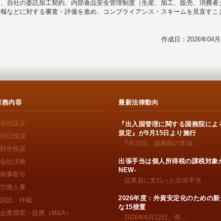
し、自社の委託加工契約、内部食品安全管理制度（生産、加工、販売、消費者
情報などに対する審査・評価を進め、コンプライアンス・スキームを見直すこ
作成日：2026年04月
業務内容
最新法律動向
会社設立
『出入国管理に関する国務院によ
規定』が9月15日より施行
対日投資
7月22日、国務院の李強...
対中投資
出張手当は個人所得税の課税対象か
会社法務
NEW-
商事取引
従業員に支払った出張手当...
労務人事
2026年度：外資安定化のための新
訴訟・仲裁
な15措置
企業買収・提携（M&A）
2026年6月22日、商...