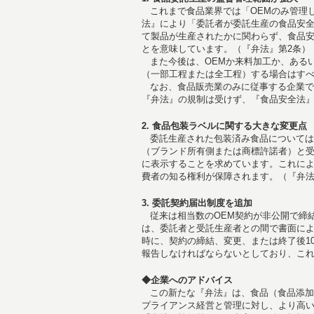
これまで食品業界では「OEMのみ管理
法』により「委託者が委託生産の食品安
て製品が生産されたかに関わらず、食品
とを意味しています。（『弁法』第2条）
また今後は、OEMか来料加工か、ある
（一部工程または全工程）する場合はす
なお、食品販売業のみに従事する企業で
『弁法』の規制は受けず、『食品安全法
2. 食品包装ラベルに関する大きな変更点
委託生産された包装済み食品については
（ブランド所有側または商標許諾者）と
に表示することを求めています。これに
費者の知る権利が保障されます。（『弁法
3. 委託契約届出制度を追加
従来は相当数のOEM契約が非公開で締
は、委託者と受託生産者との間で書面に
時に、契約の締結、変更、または終了後1
報告しなければならないとしており、これ
◆企業へのアドバイス
この新たな『弁法』は、食品（食品添加
プライアンス経営と管理に対し、より高