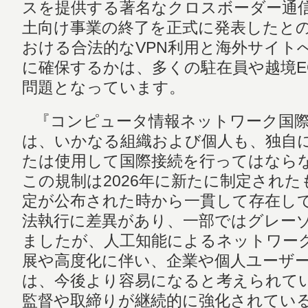
スを提供する著名なクロスボーダー通
土向け事業の終了を正式に発表したと
おける合法的なVPN利用と海外サイト
に確保するかは、多くの駐在員や越境E
問題となっています。
『コンピュータ情報ネットワーク国際
は、いかなる組織および個人も、独自
たは使用して国際接続を行ってはなら
この規制は2026年に新たに制定された
定が公布された時から一貫して存在し
法執行に差異があり、一部ではグレー
ましたが、人工知能によるネットワー
展や高度化に伴い、企業や個人ユーザー
は、今後より容易になると考えられてい
監督や取締りが継続的に強化されてい