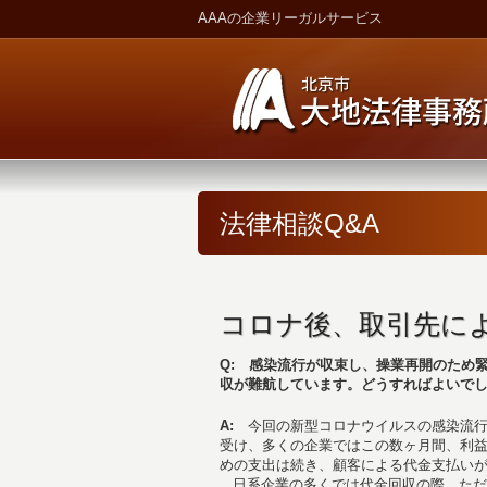
AAAの企業リーガルサービス
法律相談Q&A
コロナ後、取引先に
Q: 感染流行が収束し、操業再開のため
収が難航しています。どうすればよいで
A:
今回の新型コロナウイルスの感染流
受け、多くの企業ではこの数ヶ月間、利
めの支出は続き、顧客による代金支払い
日系企業の多くでは代金回収の際、ただ