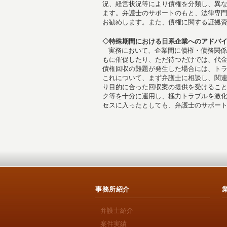
況、経営状況等により債権を分類し、異
ます。弁護士のサポートのもと、法律専
お勧めします。また、債権に関する証拠
◇特殊期間における日系企業へのアドバ
実務において、企業間に債権・債務関係
もに催促したり、ただ待つだけでは、代
債権回収の難題が発生した場合には、ト
これについて、まず弁護士に相談し、関
り目的に合った回収案の提供を受けるこ
ク等を十分に運用し、極力トラブルを激
セスに入ったとしても、弁護士のサポー
事務所紹介
弁護士紹介
案件実績