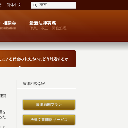
せ
简体中文
・相談会
最新法律実務
nsultation
休業、不正・労務処理
先による代金の未支払いにどう対処するか
法律相談Q&A
権回
法律顧問プラン
響を
るた
法律文書翻訳サービス
うと