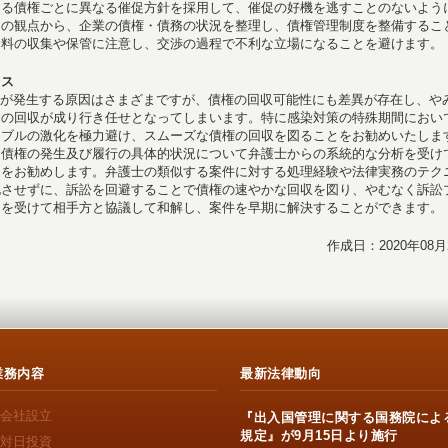
なる債権ごとに異なる催促方針を採用して、催促の好機を逃すことのないよう
門の観点から、企業の債権・債務の状況を整理し、債権管理制度を整備するこ
資料の収集や保管に注意し、交渉の過程で不利な立場になることを避けます。
イス
が発生する原因はさまざまですが、債権の回収可能性にも差異が存在し、や
金の回収が成り行き任せとなってしまいます。特に感染対策の特殊期間におい
ラブルの激化を極力避け、スムーズな債権の回収を図ることをお勧めいたしま
連債権の発生及び履行の具体的状況について弁護士からの系統的な分析を受け
とをお勧めします。弁護士の類似する案件に対する処理経験や法律実務のテク
化させずに、訴訟を回避することで債権の速やかな回収を図り、やむなく訴訟
トを受けて相手方と協議して和解し、案件を早期に解決することができます。
作成日：2020年08月
業務内容
最新法律動向
会社設立
『出入国管理に関する国務院によ
規定』が9月15日より施行
対日投資