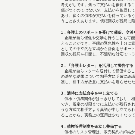
考えがちです。焦って支払いを催促する
傷がつくのではないか、支払いを催促し
あり、多くの債権が支払いを待っている
うことさえあります。債権回収が難局に
1．弁護士のサポートを受けて催促、交渉
企業が自ら催促や交渉を行うことも可能
えることができ、事態の緊急性を十分に
としての中立的な立場から督促をサポー
回収の難局を打開し、不適切な対応でト
2．「弁護士レター」を活用して警告する
企業が自らレターを送付して督促するこ
の法的な結果について相手方に明確に認
護し、相手方が故意に支払いを遅らせた
3．適時に支払命令を申し立てる
債権・債務関係がはっきりしており、相
でき、規定の期限までに支払いが履行さ
うな方式で相手方より異議が申し立てら
ることから、実務上の運用は少なくなっ
4．債権管理制度を確立し整備する
債権のリスク管理は、販売契約の締結か