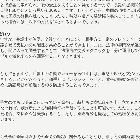
ことで顧客に嫌がられ、後の受注を失うことを懸念する一方で、長期の提携関
ては申し訳ないという思いもあるようです。しかしながら、中国の債権には時
うちに回収の好機を逃してしまったり、時効を過ぎて勝訴権を喪失してしまう
陥った場合には、以下の方法を試されるとよいでしょう。
を行う
ですが、弁護士が催促、交渉することにより、相手方に一定のプレッシャー
意識させて支払いの可能性を高めることができます。また、法律の専門家が第
トし、間に入って調整することで、法律面の交渉テクニックを十分に運用して
ラブルが激化するのを回避することができます。
ともできますが、弁護士の名義でレターを送付すれば、事態の現状と支払い
識させることができるうえ、相手方にプレッシャーを与え、債権の時効を有効
ために訴訟時効が超過するのを防止することもできます。
手方の住所も明確にわかっている場合は、裁判所に支払命令を申し立てるこ
れなければ、裁判所による強制執行の手段を取ることも可能です。ただし、こ
れた場合、支払命令は失効することになり、別途訴訟を提起しての処理が必要
ています。
ら代金の全額回収までの全ての過程に関わるものとなり、相手方の契約履行