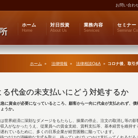
お問い合わ
ホーム
対日投資
業務内容
セミナー
Home
About Us
Services
Seminar Co
ホーム
法律情報
法律相談Q&A
コロナ後、取引
よる代金の未支払いにどう対処するか
緊急に資金が必要になっているところ、顧客から一向に代金が支払われず、債
しょうか。
行は世界経済に深刻なダメージをもたらし、操業の停止、注文の取消し等の影
益収入がなかったうえ、従業員への賃金支給、賃料支払等、基本経営を維持す
が遅れているために、多くの日系企業が経営困難に陥っています。
待つだけの消極的な方式を取り、待っていればいつかは支払ってくれるだろ