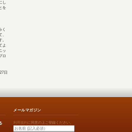
にし
とを
みく
て、
す。
てよ
ニッ
プロ
27日
メールマガジン
利用規約
に同意の上ご登録ください。
る