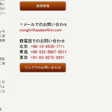
係に
採用情報
効が
とい
を与
三者
債権
遅延
に保
ウェブでのお問い合わせ
とが
のよ
とな
状