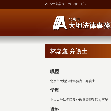
AAAの企業リーガルサービス
林嘉鑫 弁護士
職歴
北京市大地法律事務所 弁護士
学歴
北京大学法学院及び政府管理学院を卒業
資格