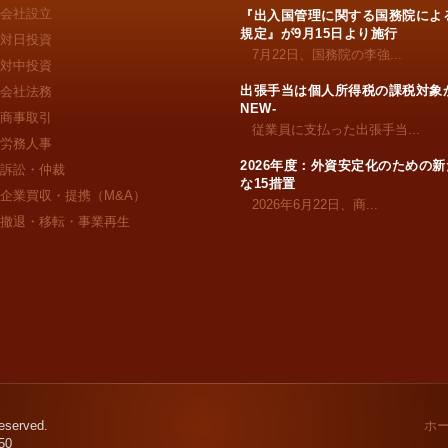
会社設立
『出入国管理に関する国務院によ
規定』が9月15日より施行
対日投資
7月22日、国務院の李強...
対中投資
出張手当は個人所得税の課税対象か
会社法務
NEW-
商事取引
従業員に支払った出張手当...
労務人事
2026年度：外資安定化のための新
訴訟・仲裁
な15措置
企業買収・提携（M&A）
2026年6月22日、商...
撤退・移転・事業再生
eserved.
ホ
50