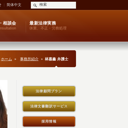
せ
简体中文
・相談会
最新法律実務
nsultation
休業、不正・労務処理
ホーム
事務所紹介
林嘉鑫 弁護士
法律顧問プラン
法律文書翻訳サービス
採用情報