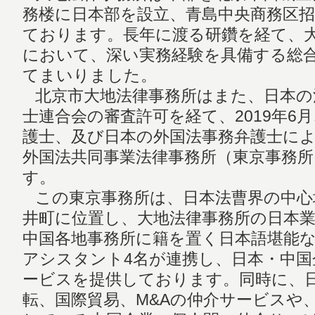
務楼に日本部を設立、青島中央商務区
ております。長年に渡る研鑽を経て、
において、深い実務経験を具備する総
てまいりました。
北京市大地法律事務所はまた、日本の
士連合会の審査許可を経て、2019年6
護士、及び日本の外国法事務弁護士に
外国法共同事業法律事務所（東京事務
す。
この東京事務所は、日本法曹界の中心
井町に位置し、大地法律事務所の日本業
中国各地事務所に籍を置く日本語堪能
アシスタント4名が連携し、日本・中
ービスを提供しております。同時に、
転、国際貿易、M&Aの仲介サービスや