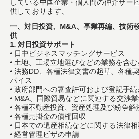
している中国企業・個人間の仲介サー
供しております。
一、対日投資、M&A、事業再編、技術
供
1. 対日投資サポート
• 日中ビジネスマッチングサービス
• 土地、工場立地選びなどの業務を含む
• 法務DD、各種法律文書の起草、各種
バイス
• 政府部門への審査許可および登記手続
• M&A、国際貿易などに関連する交渉業
• 各種不動産投資、資産処理及び紛争解
• 各種売掛金の債権回収
• 日本での遺産相続などに関する法律
• 経営管理ビザの申請