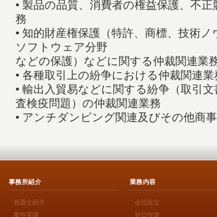
• 製品の品質、消費者の権益保護、不
務
• 知的財産権保護（特許、商標、技術
ソフトウェア分野
などの保護）などに関する仲裁関連業
• 各種取引上の紛争における仲裁関連業
• 輸出入貿易などに関する紛争（取引
査検疫問題）の仲裁関連業務
• アンチダンピング関連及びその他商
事務所紹介
業務内容
弁護士紹介
会社設立
案件実績
対日投資