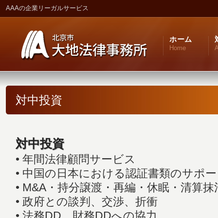
AAAの企業リーガルサービス
ホーム
Home
A
対中投資
対中投資
• 年間法律顧問サービス
• 中国の日本における認証書類のサポー
• M&A・持分譲渡・再編・休眠・清算
• 政府との談判、交渉、折衝
• 法務DD、財務DDへの協力