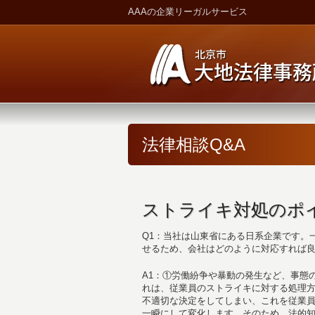
AAAの企業リーガルサービス
法律相談Q&A
ストライキ対処のポ
Q1：当社は山東省にある日系企業です。
せるため、会社はどのように対応すれば
A1：①労働紛争や暴動の発生など、事態
れは、従業員のストライキに対する処理
不適切な決定をしてしまい、これを従業
一瞬にして変化します。そのため、法的