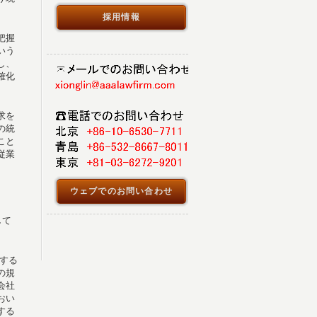
採用情報
把握
いう
し、
確化
求を
の統
こと
従業
ウェブでのお問い合わせ
。
して
する
の規
会社
おい
する