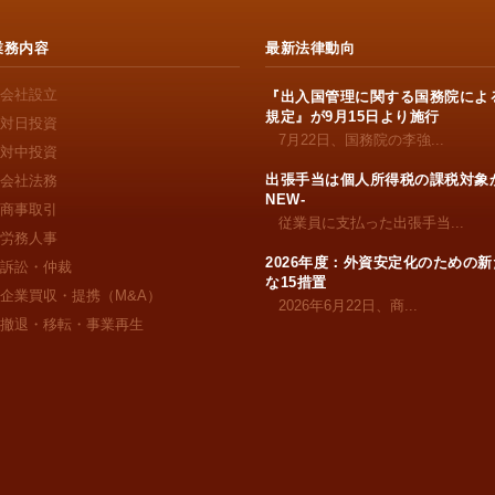
業務内容
最新法律動向
会社設立
『出入国管理に関する国務院によ
規定』が9月15日より施行
対日投資
7月22日、国務院の李強...
対中投資
出張手当は個人所得税の課税対象か
会社法務
NEW-
商事取引
従業員に支払った出張手当...
労務人事
2026年度：外資安定化のための新
訴訟・仲裁
な15措置
企業買収・提携（M&A）
2026年6月22日、商...
撤退・移転・事業再生