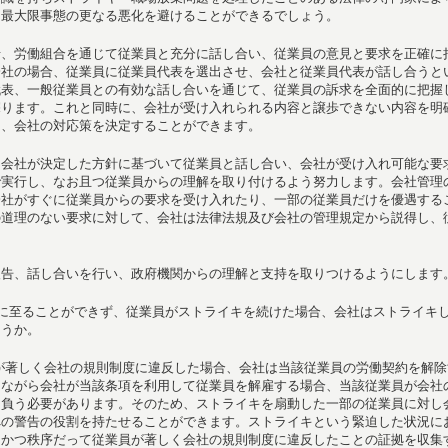
、最大限事態の更なる悪化を避けることができるでしょう。
せ、労働組合を通じて従業員と充分に話し合い、従業員の意見と要求を正確に
会社の場合、従業員に従業員代表を選出させ、会社と従業員代表が話し合うと
代表、一般従業員との有効な話し合いを通じて、従業員の訴求を全面的に把握
探ります。これと同時に、会社が受け入れられる内容と譲歩できない内容を明
て、会社の対応策を決定することができます。
、会社が決定した方針に基づいて従業員と話し合い、会社が受け入れ可能な要
で実行し、なお且つ従業員からの理解を取り付けるよう努力します。会社管理
会社がすぐに従業員からの要求を受け入れたり、一部の従業員だけを優遇する
の道理のない要求に対して、会社は法律法規及び会社の管理規定から説得し、
報告、話し合いを行い、政府機関からの理解と支持を取りつけるようにします
に至ることができず、従業員がストライキを続けた場合、会社はストライキ
ょうか。
員が著しく会社の規則制度に違反した場合、会社は当該従業員の労働契約を解除
しながら会社が当該条項を利用して従業員を解雇する場合、当該従業員が会社
を負う必要があります。そのため、ストライキを扇動した一部の従業員に対し
への警告の役割を持たせることができます。ストライキという緊迫した状況に
的かつ秩序だって従業員が著しく会社の規則制度に違反したことの証拠を収集