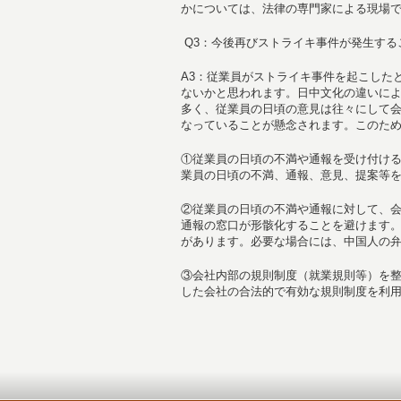
かについては、法律の専門家による現場
Q3：今後再びストライキ事件が発生する
A3：従業員がストライキ事件を起こした
ないかと思われます。日中文化の違いに
多く、従業員の日頃の意見は往々にして
なっていることが懸念されます。このた
①従業員の日頃の不満や通報を受け付け
業員の日頃の不満、通報、意見、提案等
②従業員の日頃の不満や通報に対して、
通報の窓口が形骸化することを避けます
があります。必要な場合には、中国人の
③会社内部の規則制度（就業規則等）を
した会社の合法的で有効な規則制度を利