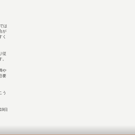
では
合が
すく
り従
す。
満や
必要
こう
19日