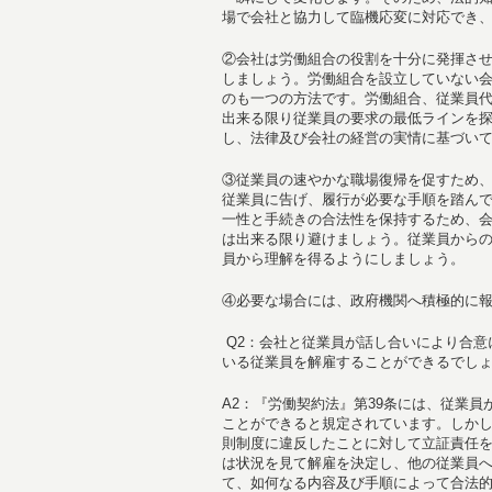
場で会社と協力して臨機応変に対応でき
②会社は労働組合の役割を十分に発揮さ
しましょう。労働組合を設立していない
のも一つの方法です。労働組合、従業員
出来る限り従業員の要求の最低ラインを
し、法律及び会社の経営の実情に基づい
③従業員の速やかな職場復帰を促すため
従業員に告げ、履行が必要な手順を踏ん
一性と手続きの合法性を保持するため、
は出来る限り避けましょう。従業員から
員から理解を得るようにしましょう。
④必要な場合には、政府機関へ積極的に
Q2：会社と従業員が話し合いにより合意
いる従業員を解雇することができるでし
A2：『労働契約法』第39条には、従業
ことができると規定されています。しか
則制度に違反したことに対して立証責任
は状況を見て解雇を決定し、他の従業員
て、如何なる内容及び手順によって合法