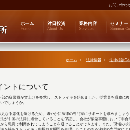
お問い合わ
ホーム
対日投資
業務内容
セミナー
Home
About Us
Services
Seminar Co
ホーム
法律情報
法律相談Q&
イントについて
一部の従業員が賃上げを要求し、ストライキを始めました。従業員を職務に復
良いでしょうか。
の更なる悪化を避けるため、速やかに法律の専門家にサポートを求めましょう
方法が中国の法律に適合していることを保証し、会社が緊急事態において非合
員から悪意で利用されてしまうことを避けることができます。また、現場の状
知識を持ちストライキ・職場放棄問題を処理したことのある法律の専門家によ