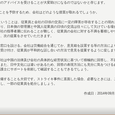
でのアドバイスを受けることが大変助けになるのではないかと存じます。
ことを予防するため、会社はどのような措置が取れるでしょうか。
ということは、従業員と会社の日頃の交流に一定の障害が存在することの現れ
より、日本側の管理層と中国人従業員の日頃の交流は往々にして欠けている場
会社の指導者層に伝わることが難しく、従業員の会社に対する不満を蓄積しや
め、次の提案をさせていただきます。
る窓口を設ける。会社は労働組合を通じてか、意見箱を設置する等の方法によ
を受け付け、従業員が平和的な話し合いの方法で意見を提案するように促しま
会社は中国の法律及び会社の具体的な経営状況に基づいて積極的に回答し、不
。また、日中文化には違いがあるため、回答の表現方法にも充分に気をつける
弁護士にサポートを依頼して確認することもできるでしょう。
整備することも大切です。ストライキ事件に直面した場合、必要なときには、
用し、一部の従業員を処分しましょう。
作成日：2014年09月