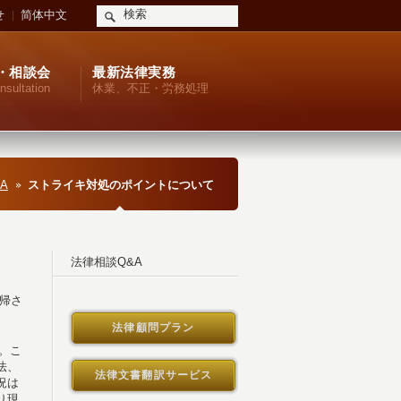
せ
简体中文
・相談会
最新法律実務
nsultation
休業、不正・労務処理
A
ストライキ対処のポイントについて
法律相談Q&A
帰さ
法律顧問プラン
。こ
法、
法律文書翻訳サービス
況は
り現