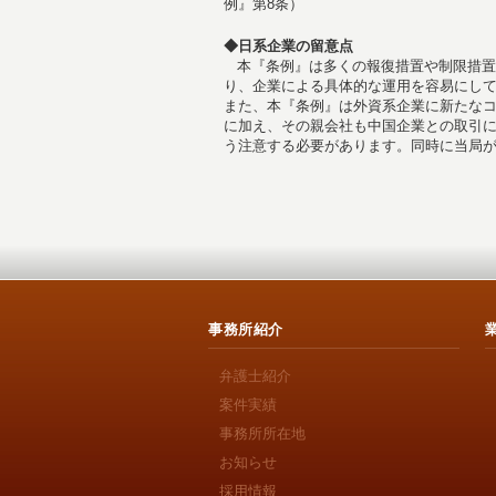
例』第8条）
◆日系企業の留意点
本『条例』は多くの報復措置や制限措置
り、企業による具体的な運用を容易にし
また、本『条例』は外資系企業に新たな
に加え、その親会社も中国企業との取引
う注意する必要があります。同時に当局
事務所紹介
弁護士紹介
案件実績
事務所所在地
お知らせ
採用情報