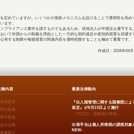
を定めていますが。いくつかの免除メカニズムを設けることで透明性を高め
ています。
コンプライアンス要件を課すものでもあるため、現地法人が中国法を遵守する
において外国からの制裁を理由とした一方的な契約違反や差別的措置を回避す
が公布する制限や報復措置の関連内容を適時把握することも極めて重要です。
作成日：2026年04月
業務内容
最新法律動向
会社設立
『出入国管理に関する国務院によ
規定』が9月15日より施行
対日投資
7月22日、国務院の李強...
対中投資
出張手当は個人所得税の課税対象か
会社法務
NEW-
商事取引