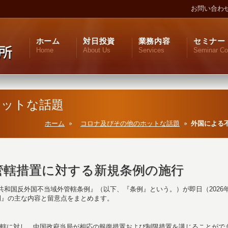
お問い合わ
ホーム
対日投資
業務内容
セミナー
Home
About Us
Services
Seminar Co
ホットな話題
ホーム
コロナ及びその他のホットな話題
外国による
管轄措置に対する新規条例の施行
共和国反外国不当域外管轄条例』（以下、『条例』という。）が即日（2026年
例』の主な内容と留意点をまとめます。
轄に対し、中国政府当局が相応の報復措置および制限措置を講じることがで