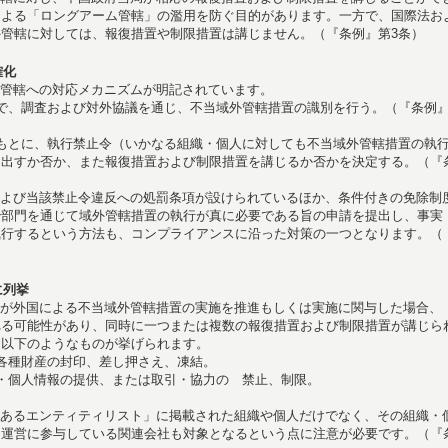
による「ロングアーム管轄」の濫用を防ぐ目的があります。一方で、国際法お
管轄に対しては、報復措置や制限措置は講じません。（『条例』第3条）
確化
管轄への対応メカニズムが明記されています。
で、調査および対外協議を通じ、不当域外管轄措置の識別を行う。（『条例』
もとに、執行禁止令（いかなる組織・個人に対しても不当域外管轄措置の執
を出すか否か、また報復措置および制限措置を講じるか否かを決定する。（『
よび当該禁止令違反への処罰条項が設けられているほか、条件付きの免除制
治部門を通じて域外管轄措置の執行が真に必要である旨の申請を提出し、事実
執行するという方法も、コンプライアンスに沿った対策の一つとなります。（
に列挙
が外国による不当域外管轄措置の実施を推進もしくは実施に関与した場合、
れる可能性があり、同時に一つまたは複数の報復措置および制限措置が講じら
は以下のようなものが挙げられます。
各種財産の封印、差し押さえ、凍結。
・個人情報の提供、または取引・協力の 禁止、制限。
。
あるエンティティリスト」に掲載された組織や個人だけでなく、その組織・
・運営に参与している関連会社も対象となるという点に注意が必要です。（『