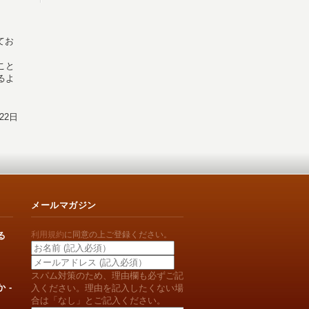
てお
こと
るよ
22日
メールマガジン
利用規約
に同意の上ご登録ください。
る
スパム対策のため、理由欄も必ずご記
 -
入ください。理由を記入したくない場
合は「なし」とご記入ください。