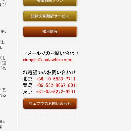
法律顧問プラン
よび
法律文書翻訳サービス
第5
採用情報
行ま
条
度も
・理
『条
「悪
れる
ウェブでのお問い合わせ
個人
条