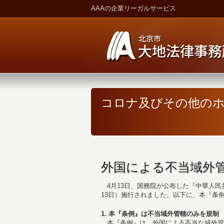
AAAの企業リーガルサービス
コロナ及びその他の
外国による不当域外
4月13日、国務院が公布した『中華人民
13日）施行されました。以下に、本『条
1. 本『条例』は不当域外管轄のみを規制
本『条例』は、外国による不当な域外管