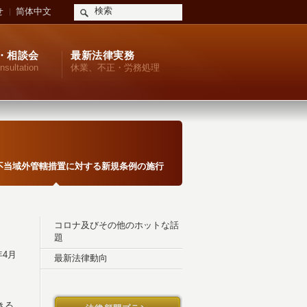
せ
简体中文
・相談会
最新法律実務
nsultation
休業、不正・労務処理
不当域外管轄措置に対する新規条例の施行
コロナ及びその他のホットな話
題
4月
最新法律動向
きる