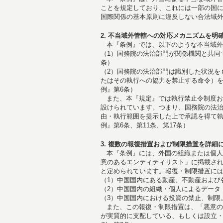
ことを規定しており、これには一部の国
国際関係の基本原則に違反しない合法域外
2. 不当域外管轄への対応メカニズムを明
本『条例』では、以下のような不当域外
（1）国務院の法治部門が関係機関と共同
条）
（2）国務院の法治部門は識別した状況を
たはその執行への協力を禁止する命令）
例』第6条）
また、本『規定』では執行禁止令制度お
設けられています。つまり、国務院の法
由・執行範囲を提示した上で承認を得て
例』第6条、第11条、第17条）
3. 複数の報復措置および制限措置を詳細
本『条例』には、外国の組織または個人
意のあるエンティティリスト」に掲載さ
と定められています。報復・制限措置に
（1）中国国内にある動産、不動産および
（2）中国国内の組織・個人によるデータ
（3）中国国内における投資の禁止、制限
また、この報復・制限措置は、「悪意の
が実質的に支配している、もしくは設立