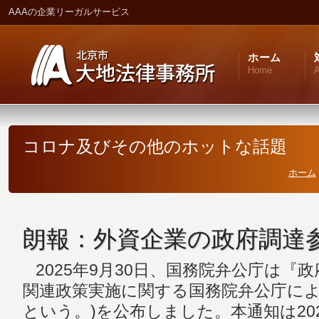
AAAの企業リーガルサービス
ホーム
Home
A
コロナ及びその他のホットな話題
ホーム
朗報：外資企業の政府調達
2025年9月30日、国務院弁公庁は『
関連政策実施に関する国務院弁公庁によ
という。)を公布しました。本通知は20