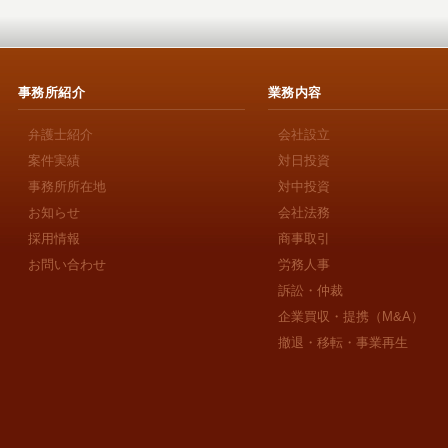
事務所紹介
業務内容
弁護士紹介
会社設立
案件実績
対日投資
事務所所在地
対中投資
お知らせ
会社法務
採用情報
商事取引
お問い合わせ
労務人事
訴訟・仲裁
企業買収・提携（M&A）
撤退・移転・事業再生