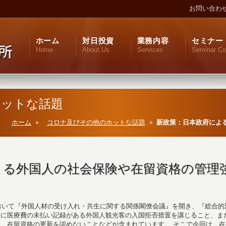
お問い合わ
ホーム
対日投資
業務内容
セミナー
Home
About Us
Services
Seminar Co
ホットな話題
ホーム
コロナ及びその他のホットな話題
新政策：日本政府によ
よる外国人の社会保険や在留資格の管理
において『外国人材の受け入れ・共生に関する関係閣僚会議』を開き、『総合的
去に医療費の未払い記録がある外国人観光客の入国拒否措置を講じること、ま
、在留資格の更新を認めないことなどが含まれています。 そこで今回は、在