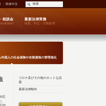
せ
简体中文
・相談会
最新法律実務
nsultation
休業、不正・労務処理
る外国人の社会保険や在留資格の管理強化
強
コロナ及びその他のホットな話
題
最新法律動向
対応
た、
日中