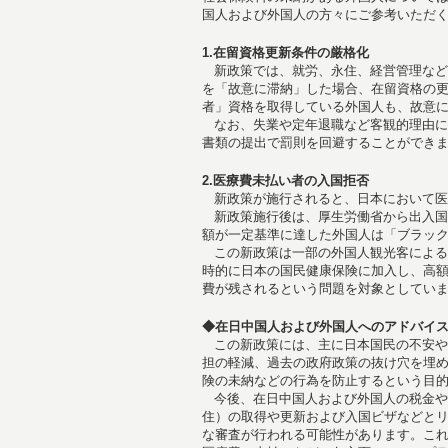
国人および外国人の方々にご参考いただ
1.在留資格更新条件の厳格化
新政策では、就労、永住、経営管理など
を「故意に滞納」した場合、在留資格の
者」資格を取得している外国人も、故意
なお、失業や定年退職など客観的理由に
書類の提出で罰則を回避することができ
2.医療費未払い者の入国拒否
新政策が施行されると、日本において医
新政策施行後は、厚生労働省から出入国
額が一定基準に達した外国人は「ブラッ
この新政策は一部の外国人観光客による
時的に日本の国民健康保険に加入し、高
費が残されるという問題を対象としてい
◆在日中国人および外国人へのアドバイ
この新政策には、主に日本国民の不安や
担の軽減、過去の政府政策の抜け穴を埋
険の未納などの行為を防止するという目
今後、在日中国人および外国人の税金や
住）の取得や更新および入国ビザなどと
な審査が行われる可能性があります。こ