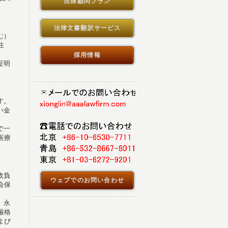
法律顧問プラン
法律文書翻訳サービス
む）
住
。
採用情報
証明
す。
い金
で一
医療
政負
ウェブでのお問い合わせ
会保
、永
厳格
よび