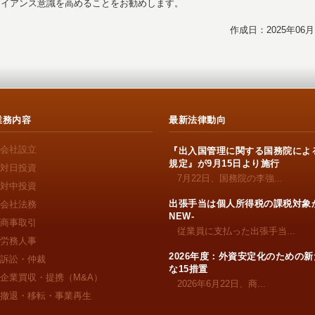
ライアンス意識を高めることをお勧めします。
作成日：2025年06月
業務内容
最新法律動向
会社設立
『出入国管理に関する国務院によ
規定』が9月15日より施行
対日投資
7月22日、国務院の李強...
対中投資
出張手当は個人所得税の課税対象か
会社法務
NEW-
商事取引
従業員に支払った出張手当...
労務人事
2026年度：外資安定化のための新
訴訟・仲裁
な15措置
企業買収・提携（M&A）
2026年6月22日、商...
撤退・移転・事業再生