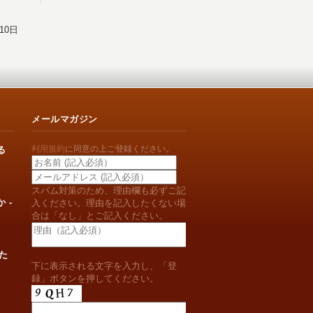
10日
メールマガジン
利用規約
に同意の上ご登録ください。
る
スパム対策のため、理由欄も必ずご記
 -
入ください。理由を記入したくない場
合は「なし」とご記入ください。
た
下に表示される文字を入力し、「登
録」ボタンを押してください。