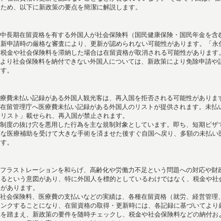
くため、以下に新政策の要点を簡潔に解説します。
中長期在留資格を有する外国人が社会保険料（国民健康保険・国民年金を含
更新申請時の厳格な審査により、更新が認められない可能性があります。「永
に税金や社会保険料を滞納した場合は在留資格が取消される可能性があります
より社会保険料を納付できない外国人については、新政策により免除申請や
ます。
療費未払い記録がある外国人観光客は、再入国を拒否される可能性がありま
在留管理庁へ医療費未払い記録がある外国人のリストが提供されます。未払
クリスト」載せられ、再入国が禁止されます。
制度の抜け穴を悪用した行為を主な規制対象としています。即ち、短期ビザ
額な医療補助を受けて大きな手術を済ませた後すぐ自国へ戻り、多額の未払い
ます。
ス
フラストレーションを和らげ、高齢化や労働力不足という問題への対応や財
めるという意図があり、特に外国人を標的としているわけではなく、税金や社
的があります。
社会保険料、医療費の支払いなどの実績は、各種在留資格（就労、経営管理
リンクすることになり、在留資格の取得・更新時には、各記録に基づいてより
れを踏まえ、新政策の要件を随時チェックし、税金や社会保険料などの納付お