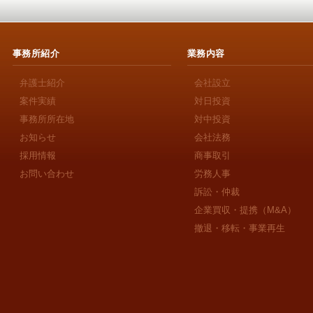
事務所紹介
業務内容
弁護士紹介
会社設立
案件実績
対日投資
事務所所在地
対中投資
お知らせ
会社法務
採用情報
商事取引
お問い合わせ
労務人事
訴訟・仲裁
企業買収・提携（M&A）
撤退・移転・事業再生