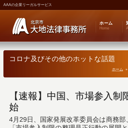
AAAの企業リーガルサービス
ホーム
Home
A
コロナ及びその他のホットな話題
ホーム
【速報】中国、市場参入制
始
4月29日、国家発展改革委員会は商務
「市場参入制限の整理是正行動の展開