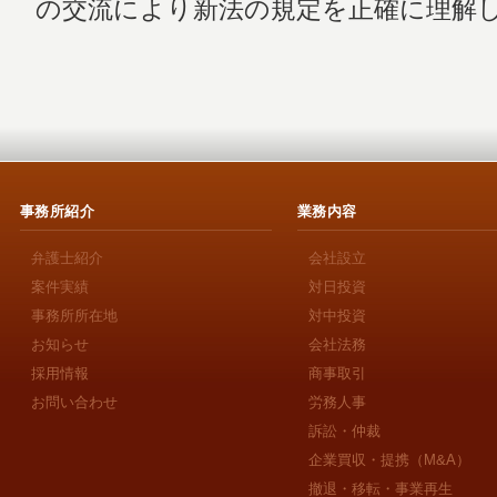
の交流により新法の規定を正確に理解
事務所紹介
業務内容
弁護士紹介
会社設立
案件実績
対日投資
事務所所在地
対中投資
お知らせ
会社法務
採用情報
商事取引
お問い合わせ
労務人事
訴訟・仲裁
企業買収・提携（M&A）
撤退・移転・事業再生