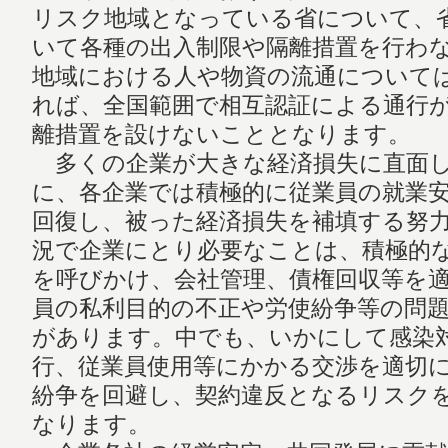
リスク地域となっている省について、
いて各種の出入制限や隔離措置を行わ
地域における人や物資の流通について
れば、全国範囲で相互認証による通行
離措置を設けないこととなります。
多くの企業が大きな経済損失に直面し
に、各企業では積極的に従業員の就業
回復し、被った経済損失を補填する努
況で企業にとり必要なことは、積極的
を呼びかけ、会社管理、債権回収等を
員の私利目的の不正や労使紛争等の問
があります。中でも、いかにして感染
行、従業員使用等にかかる交渉を適切
紛争を回避し、契約違反となるリスク
なります。