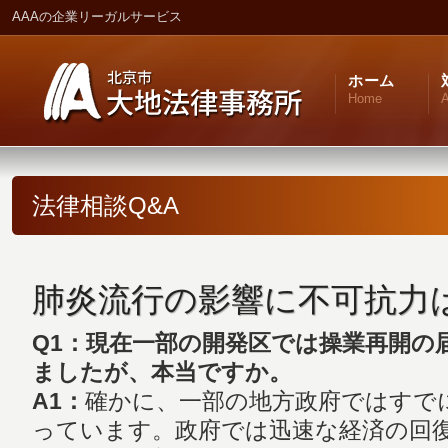
AAAの企業リーガルサービス
ホーム
Home
A
法律相談Q&A
肺炎流行の影響に不可抗力
Q1：現在一部の開発区では操業再開の
ましたが、本当ですか。
A1：
確かに、一部の地方政府ではすで
っています。政府では迅速な経済の回