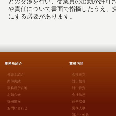
との交渉を行い、従業員の出勤が許可
や責任について書面で指摘したうえ、
にする必要があります。
事務所紹介
業務内容
弁護士紹介
会社設立
案件実績
対日投資
事務所所在地
対中投資
お知らせ
会社法務
採用情報
商事取引
お問い合わせ
労務人事
訴訟・仲裁