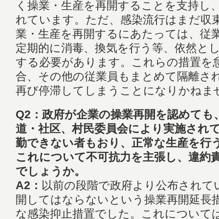
く操業・生産を再開することを支持し
れています。ただ、感染流行はまだ収
業・生産を再開するにあたっては、従
定期的に消毒、換気を行う等、依然と
する必要があります。これらの措置を
合、その他の従業員もまとめて隔離さ
再び停滞してしまうことになりかねま
Q2：政府が企業の操業再開を認めても
道・社区、村民委員会により実施され
勤できない者もおり、正常な生産を行
これについて不可抗力を主張し、違約
でしょうか。
A2：
以前の段階で政府より公布されて
開してはならないという操業再開延長
な感染抑止措置でした。これについては、