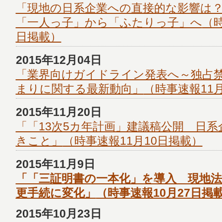
「現地の日系企業への直接的な影響は
「一人っ子」から「ふたりっ子」へ
（時
日掲載）
2015年12月04日
「業界向けガイドライン発表へ～独占
まりに関する最新動向」
（時事速報11
2015年11月20日
「「13次5カ年計画」建議稿公開 日
きこと」
（時事速報11月10日掲載）
2015年11月9日
「「三証明書の一本化」を導入 現地法
更手続に変化」
（時事速報10月27日掲
2015年10月23日