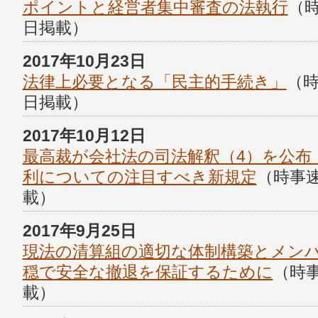
ポイントと経営者集中審査の法執行
（時
日掲載）
2017年10月23日
法律上必要となる「民主的手続き」
（時
日掲載）
2017年10月12日
最高裁が会社法の司法解釈（4）を公布
利についての注目すべき新規定
（時事速
載）
2017年9月25日
現法の清算組の適切な体制構築とメン
穏で安全な撤退を保証するために
（時事
載）