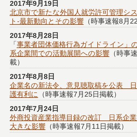
2017年9月19日
北京市で新たな外国人就労許可管理シ
ト-最新動向とその影響
（時事速報8月2
2017年8月28日
「
事業者団体価格行為ガイドライン」
系企業間での活動展開への影響
（時事速
載）
2017年8月8日
企業名の新法令、意見聴取稿を公表 日
護有利に
（時事速報7月25日掲載）
2017年7月24日
外商投資産業指導目録の改訂 日系企
大きな影響
（時事速報7月11日掲載）