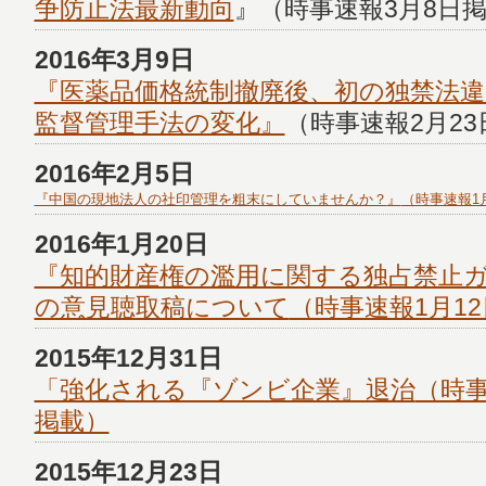
争防止法最新動向
』（時事速報3月8日
2016年3月9日
『医薬品価格統制撤廃後、初の独禁法違
監督管理手法の変化』
（時事速報2月2
2016年2月5日
『中国の現地法人の社印管理を粗末にしていませんか？
』
（時事速報1
2016年1月20日
『知的財産権の濫用に関する独占禁止
の意見聴取稿について
（時事速報1月1
2015年12月31日
「強化される『ゾンビ企業』退治
（時事
掲載）
2015年12月23日