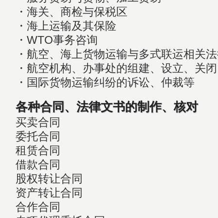
・海关、商检与保税区
・海上运输及其保险
・WTO事务咨询
・航空、海上货物运输与多式联运相关法
・航空机构、办事处的组建、设立、关闭
・国际货物运输纠纷的诉讼、仲裁等
各种合同、法律文书的制作、核对
买卖合同
委托合同
租赁合同
借款合同
股权转让合同
资产转让合同
合作合同