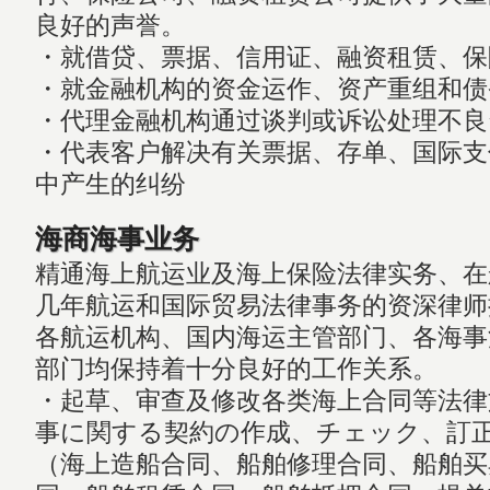
良好的声誉。
・就借贷、票据、信用证、融资租赁、保
・就金融机构的资金运作、资产重组和债
・代理金融机构通过谈判或诉讼处理不良
・代表客户解决有关票据、存单、国际支
中产生的纠纷
海商海事业务
精通海上航运业及海上保险法律实务、在
几年航运和国际贸易法律事务的资深律师
各航运机构、国内海运主管部门、各海事
部门均保持着十分良好的工作关系。
・起草、审查及修改各类海上合同等法律
事に関する契約の作成、チェック、訂
（海上造船合同、船舶修理合同、船舶买