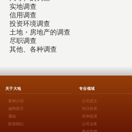
实地调查
信用调查
投资环境调查
土地・房地产的调查
尽职调查
其他、各种调查
关于大地
专业领域
案例介绍
公司设立
诚聘英才
对日投资
通知
对华投资
联系我们
公司法务
商业贸易