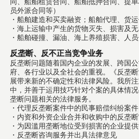
同、船舶租赁合同、船舶抵押合同、提单
员外派合同等）
・船舶建造和买卖融资；船舶代理、货运
・海上运输中产生的货物灭失、损害及无
・船舶碰撞、漏油、海上养殖损害、人员
反垄断、反不正当竞争业务
反垄断问题随着国内企业的发展、跨国公
府、各行业以及全社会的重视。《反垄断
展带来新的不确定性和法律风险。我所注
中，并善于运用技巧针对个案的具体情况
垄断问题相关的法律服务。
・代理反垄断案件中的民事赔偿纠纷案件
・内资和外资企业合并和收购中的反垄断
・为因滥用垄断地位受到损害的企业提供
・反垄断咨询服务并出具法律意见