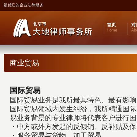
最优质的企业法律服务
首页
对
Home
Ab
商业贸易
国际贸易
国际贸易业务是我所最具特色、最有影响
国际贸易领域内发生纠纷，我所精通国际
易业务背景的专业律师将代表客户进行国
・中方或外方发起的反倾销、反补贴及保
・服务贸易与货物、加工贸易