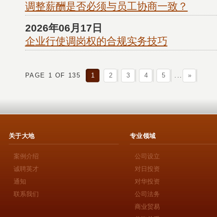
调整薪酬是否必须与员工协商一致？
2026年06月17日
企业行使调岗权的合规实务技巧
PAGE 1 OF 135
1
2
3
4
5
...
»
关于大地
专业领域
案例介绍
公司设立
诚聘英才
对日投资
通知
对华投资
联系我们
公司法务
商业贸易