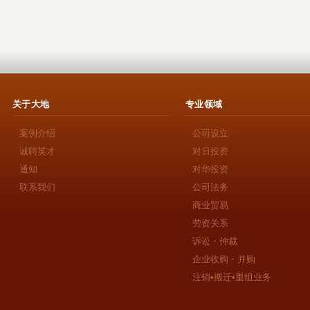
关于大地
专业领域
案例介绍
公司设立
诚聘英才
对日投资
通知
对华投资
联系我们
公司法务
商业贸易
劳资关系
诉讼・仲裁
企业收购・并购
注销•搬迁•重组业务