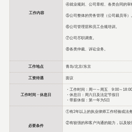
④就业规则、公司章程、各类合同的审
工作内容
⑤公司整体的劳务管理（公司裁员等）
⑥公司管理层和员工合规培训。
⑦公司尽职调查。
⑧各类仲裁、诉讼业务。
工作地点
青岛/北京/东京
工资待遇
面议
・工作时间：周一～周五 9:00～18:0
工作时间・休息日
・休息日：周六日及法定节假日
・带薪休假：第一年为5日
①有2年以上的执业律师工作经验或法
②有较强的和客户沟通的能力，以及较
必要条件