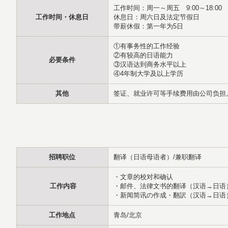
工作时间：周一～周五 9:00～18:00
工作时间・休息日
休息日：周六日及法定节假日
带薪休假：第一年为5日
①有事务性的工作经验
②有较高的日语能力
必要条件
③汉语达到商务水平以上
④4年制大学及以上学历
其他
签证、就业许可等手续费用由公司负担
招聘职位
翻译（日语母语者）/兼职翻译
・文章的校对和确认
工作内容
・邮件、法律文书的翻译（汉语→日语
・新闻简讯の作成・翻訳（汉语→日语
工作地点
青岛/北京