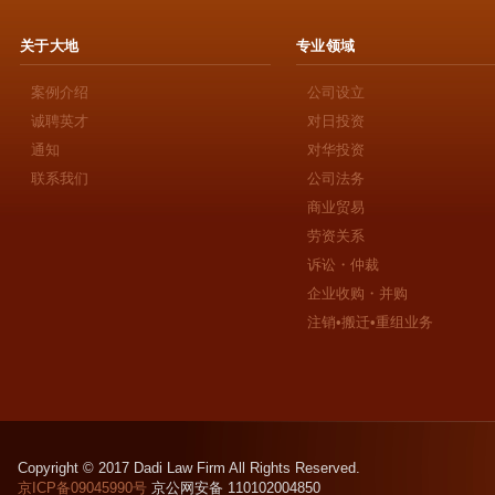
关于大地
专业领域
案例介绍
公司设立
诚聘英才
对日投资
通知
对华投资
联系我们
公司法务
商业贸易
劳资关系
诉讼・仲裁
企业收购・并购
注销•搬迁•重组业务
Copyright © 2017 Dadi Law Firm All Rights Reserved.
京ICP备09045990号
京公网安备 110102004850