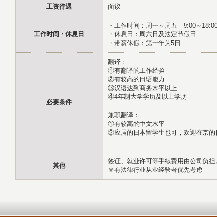
工资待遇
面议
・工作时间：周一～周五 9:00～18:0
工作时间・休息日
・休息日：周六日及法定节假日
・带薪休假：第一年为5日
翻译：
①有翻译的工作经验
②有较高的日语能力
③汉语达到商务水平以上
④4年制大学学历及以上学历
必要条件
兼职翻译：
①有较高的中文水平
②应届的日本留学生也可，欢迎在京的
签证、就业许可等手续费用由公司负担
其他
※有法律行业从业经验者优先考虑