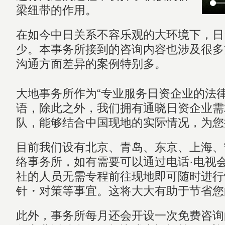
梁纽带的作用。
在如今中日关系不容乐观的大环境下，日
少。本事务所接到的咨询内容也涉及很多
沟通方面差异的案例特别多。
大地事务所作为“专业服务日资企业的法
语，除此之外，我们拥有通晓日资企业需
队，能够结合中国现地的实际情况，为您
目前我们设有北京、青岛、东京、上海、
络事务所，如有需要可以通过电话·电视
社的人员无需专程前往现地即可随时进行
针・对策等事宜。这将大大有助于节省您
此外，事务所每月还会开设一次免费咨询