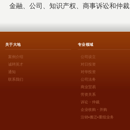
金融、公司、知识产权、商事诉讼和仲裁
关于大地
专业领域
案例介绍
公司设立
诚聘英才
对日投资
通知
对华投资
联系我们
公司法务
商业贸易
劳资关系
诉讼・仲裁
企业收购・并购
注销•搬迁•重组业务